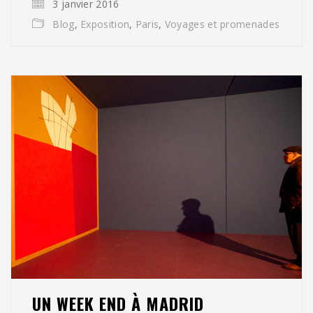
3 janvier 2016
Blog
,
Exposition
,
Paris
,
Voyages et promenades
UN WEEK END À MADRID