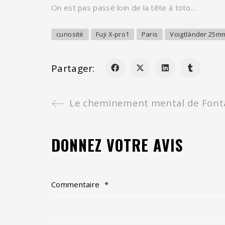
On est pas passé loin de la tête à toto…
curiosité
Fuji X-pro1
Paris
Voigtländer 25m
Partager:
Le cheminement mental de Font
DONNEZ VOTRE AVIS
Commentaire
*