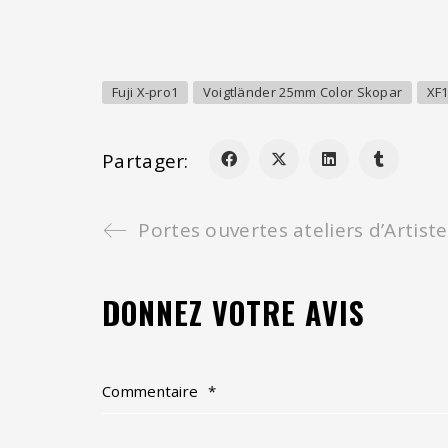
Fuji X-pro1
Voigtländer 25mm Color Skopar
XF1
Partager:
Portes ouvertes ateliers d’Artiste
DONNEZ VOTRE AVIS
Commentaire
*