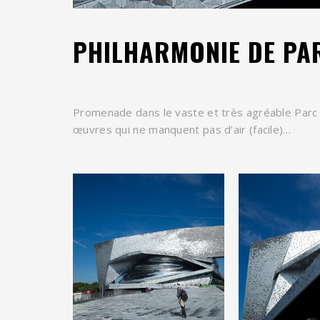
PHILHARMONIE DE PAR
Promenade dans le vaste et très agréable Parc d
œuvres qui ne manquent pas d’air (facile)…