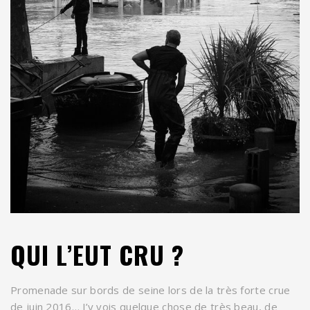
QUI L’EUT CRU ?
Promenade sur bords de seine lors de la très forte crue
de juin 2016… J’y vois quelque chose de très beau, de