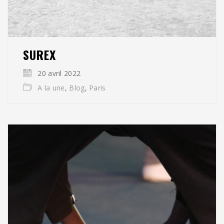
SUREX
20 avril 2022
A la une
,
Blog
,
Paris