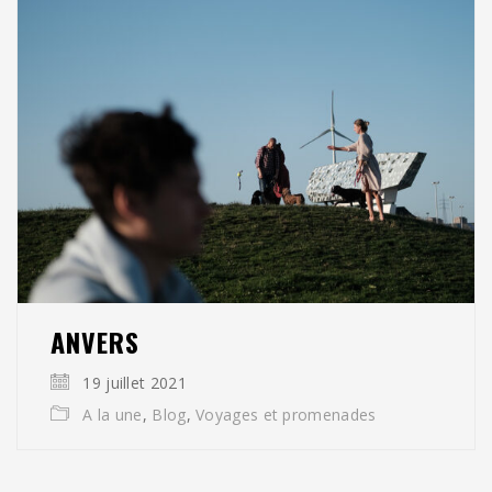
ANVERS
19 juillet 2021
A la une
,
Blog
,
Voyages et promenades