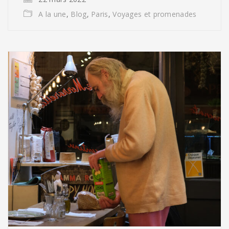
A la une
,
Blog
,
Paris
,
Voyages et promenades